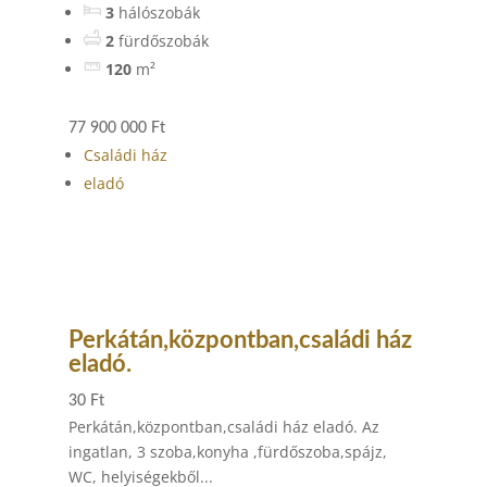
3
hálószobák
2
fürdőszobák
120
m²
77 900 000 Ft
Családi ház
eladó
Perkátán,központban,családi ház
eladó.
30 Ft
Perkátán,központban,családi ház eladó. Az
ingatlan, 3 szoba,konyha ,fürdőszoba,spájz,
WC, helyiségekből...