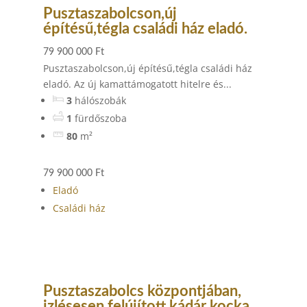
Pusztaszabolcson,új
építésű,tégla családi ház eladó.
79 900 000 Ft
Pusztaszabolcson,új építésű,tégla családi ház
eladó. Az új kamattámogatott hitelre és...
3
hálószobák
1
fürdőszoba
80
m²
79 900 000 Ft
Eladó
Családi ház
Pusztaszabolcs központjában,
izlésesen felújított,kádár kocka,