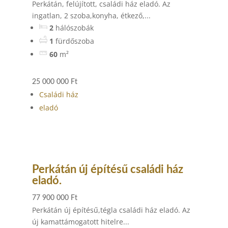
Perkátán, felújított, családi ház eladó. Az
ingatlan, 2 szoba,konyha, étkező,...
2
hálószobák
1
fürdőszoba
60
m²
25 000 000 Ft
Családi ház
eladó
Perkátán új építésű családi ház
eladó.
77 900 000 Ft
Perkátán új építésű,tégla családi ház eladó. Az
új kamattámogatott hitelre...