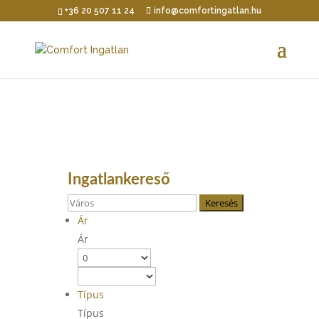
+36 20 507 11 24
info@comfortingatlan.hu
Ingatlankereső
Keresés
Ár
Ár
Típus
Típus