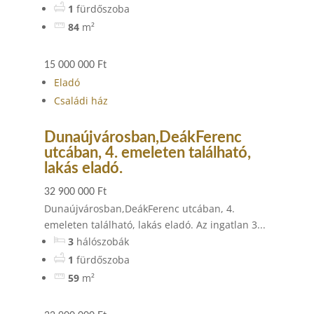
1
fürdőszoba
84
m²
15 000 000 Ft
Eladó
Családi ház
Dunaújvárosban,DeákFerenc
utcában, 4. emeleten található,
lakás eladó.
32 900 000 Ft
Dunaújvárosban,DeákFerenc utcában, 4.
emeleten található, lakás eladó. Az ingatlan 3...
3
hálószobák
1
fürdőszoba
59
m²