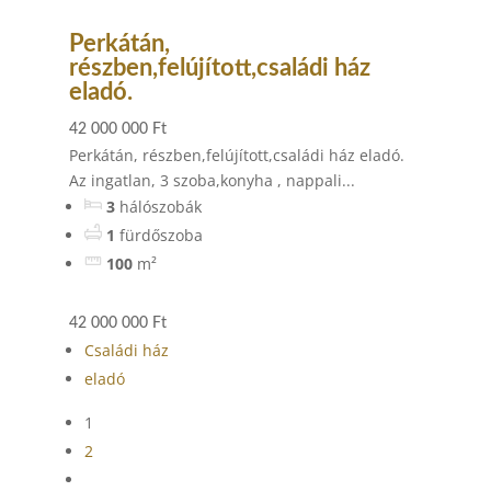
Perkátán,
részben,felújított,családi ház
eladó.
42 000 000 Ft
Perkátán, részben,felújított,családi ház eladó.
Az ingatlan, 3 szoba,konyha , nappali...
3
hálószobák
1
fürdőszoba
100
m²
42 000 000 Ft
Családi ház
eladó
1
2