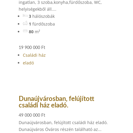
ingatlan, 3 szoba,konyha,fürdőszoba, WC,
helyiségekből áll....
3
hálószobák
1
fürdőszoba
80
m²
19 900 000 Ft
Családi ház
eladó
Dunaújvárosban, felújított
családi ház eladó.
49 000 000 Ft
Dunaújvárosban, felújított családi ház eladó.
Dunaújváros Óváros részén található az...