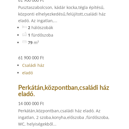
61 900 000 Ft
Pusztaszabolcson, kádár kocka,tégla építésű,
központi elhelyezkedésű,felújított,családi ház
eladó. Az ingatlan,...
2
hálószobák
1
fürdőszoba
79
m²
61 900 000 Ft
Családi ház
eladó
Perkátán,központban,családi ház
eladó.
14 000 000 Ft
Perkátán,központban,családi ház eladó. Az
ingatlan, 2 szoba,konyha,előszoba ,fürdőszoba,
WC, helyiségekből...