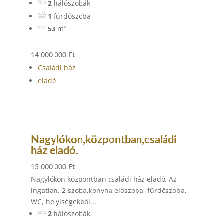
2
hálószobák
1
fürdőszoba
53
m²
14 000 000 Ft
Családi ház
eladó
Nagylókon,központban,családi
ház eladó.
15 000 000 Ft
Nagylókon,központban,családi ház eladó. Az
ingatlan, 2 szoba,konyha,előszoba ,fürdőszoba,
WC, helyiségekből...
2
hálószobák