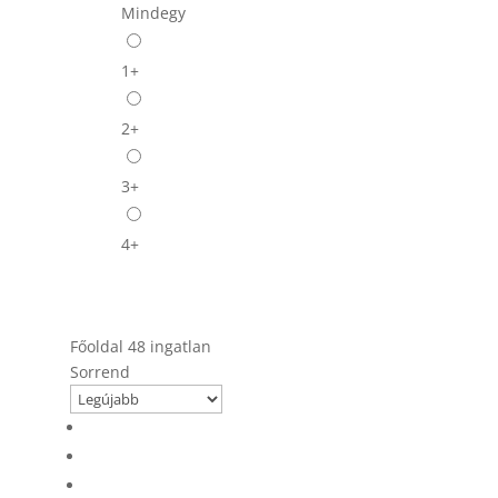
Mindegy
1+
2+
3+
4+
Filters
Főoldal
48 ingatlan
Sorrend