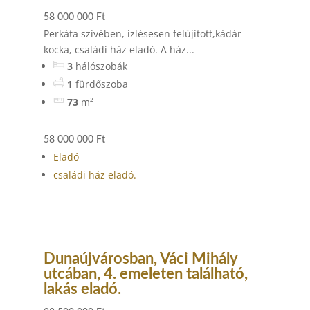
58 000 000 Ft
Perkáta szívében, izlésesen felújított,kádár
kocka, családi ház eladó. A ház...
3
hálószobák
1
fürdőszoba
73
m²
58 000 000 Ft
Eladó
családi ház eladó.
Dunaújvárosban, Váci Mihály
utcában, 4. emeleten található,
lakás eladó.