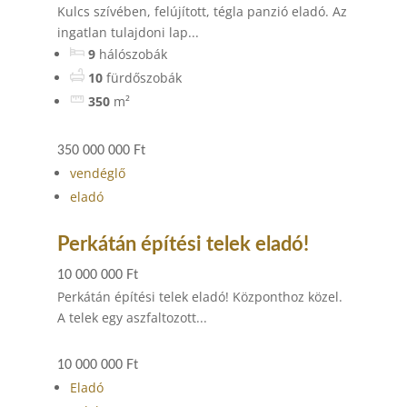
Kulcs szívében, felújított, tégla panzió eladó. Az
ingatlan tulajdoni lap...
9
hálószobák
10
fürdőszobák
350
m²
350 000 000 Ft
vendéglő
eladó
Perkátán építési telek eladó!
10 000 000 Ft
Perkátán építési telek eladó! Központhoz közel.
A telek egy aszfaltozott...
10 000 000 Ft
Eladó