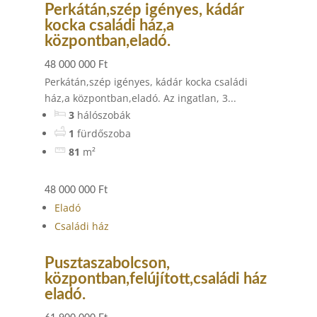
Perkátán,szép igényes, kádár
kocka családi ház,a
központban,eladó.
48 000 000 Ft
Perkátán,szép igényes, kádár kocka családi
ház,a központban,eladó. Az ingatlan, 3...
3
hálószobák
1
fürdőszoba
81
m²
48 000 000 Ft
Eladó
Családi ház
Pusztaszabolcson,
központban,felújított,családi ház
eladó.