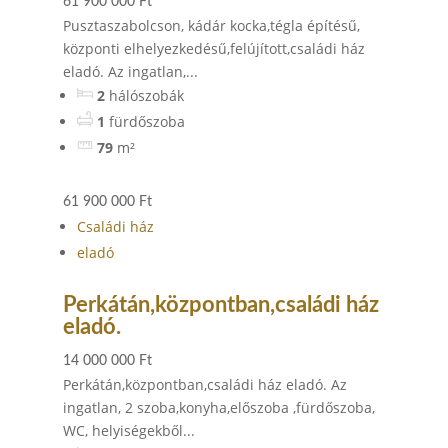
61 900 000 Ft
Pusztaszabolcson, kádár kocka,tégla építésű,
központi elhelyezkedésű,felújított,családi ház
eladó. Az ingatlan,...
2
hálószobák
1
fürdőszoba
79
m²
61 900 000 Ft
Családi ház
eladó
Perkátán,központban,családi ház
eladó.
14 000 000 Ft
Perkátán,központban,családi ház eladó. Az
ingatlan, 2 szoba,konyha,előszoba ,fürdőszoba,
WC, helyiségekből...