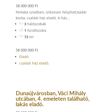
58 000 000 Ft
Perkáta szívében, izlésesen felújított,kádár
kocka, családi ház eladó. A ház...
3
hálószobák
1
fürdőszoba
73
m²
58 000 000 Ft
Eladó
családi ház eladó.
Dunaújvárosban, Váci Mihály
utcában, 4. emeleten található,
lakás eladó.