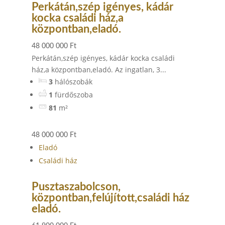
Perkátán,szép igényes, kádár
kocka családi ház,a
központban,eladó.
48 000 000 Ft
Perkátán,szép igényes, kádár kocka családi
ház,a központban,eladó. Az ingatlan, 3...
3
hálószobák
1
fürdőszoba
81
m²
48 000 000 Ft
Eladó
Családi ház
Pusztaszabolcson,
központban,felújított,családi ház
eladó.