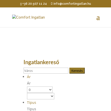
+36 20 507 11 24
info@comfortingatlan.hu
Ingatlankereső
Keresés
Ár
Ár
Típus
Típus