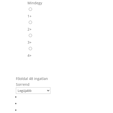
Mindegy
1+
2+
3+
4+
Filters
Főoldal
48 ingatlan
Sorrend