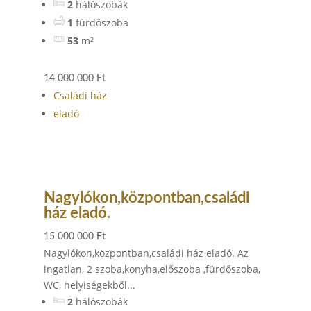
2
hálószobák
1
fürdőszoba
53
m²
14 000 000 Ft
Családi ház
eladó
Nagylókon,központban,családi
ház eladó.
15 000 000 Ft
Nagylókon,központban,családi ház eladó. Az
ingatlan, 2 szoba,konyha,előszoba ,fürdőszoba,
WC, helyiségekből...
2
hálószobák