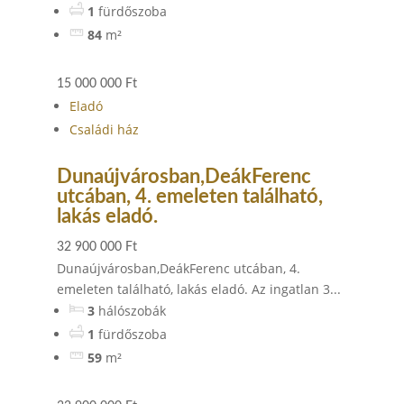
1
fürdőszoba
84
m²
15 000 000 Ft
Eladó
Családi ház
Dunaújvárosban,DeákFerenc
utcában, 4. emeleten található,
lakás eladó.
32 900 000 Ft
Dunaújvárosban,DeákFerenc utcában, 4.
emeleten található, lakás eladó. Az ingatlan 3...
3
hálószobák
1
fürdőszoba
59
m²