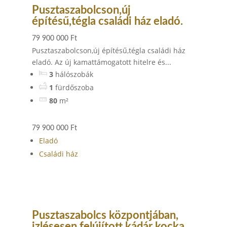
Pusztaszabolcson,új
építésű,tégla családi ház eladó.
79 900 000 Ft
Pusztaszabolcson,új építésű,tégla családi ház
eladó. Az új kamattámogatott hitelre és...
3
hálószobák
1
fürdőszoba
80
m²
79 900 000 Ft
Eladó
Családi ház
Pusztaszabolcs központjában,
izlésesen felújított,kádár kocka,