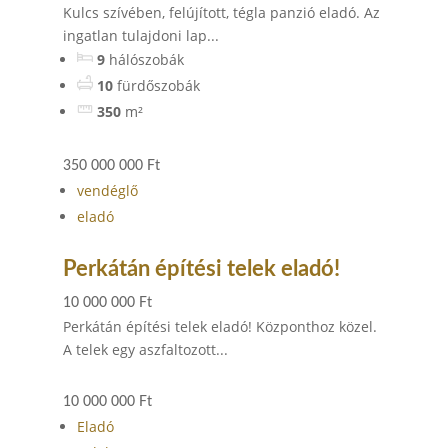
Kulcs szívében, felújított, tégla panzió eladó. Az
ingatlan tulajdoni lap...
9
hálószobák
10
fürdőszobák
350
m²
350 000 000 Ft
vendéglő
eladó
Perkátán építési telek eladó!
10 000 000 Ft
Perkátán építési telek eladó! Központhoz közel.
A telek egy aszfaltozott...
10 000 000 Ft
Eladó