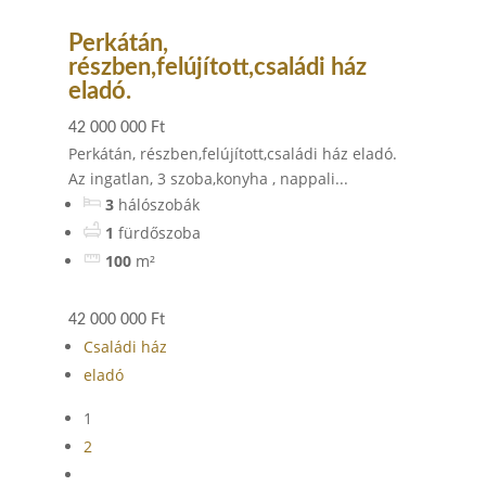
Perkátán,
részben,felújított,családi ház
eladó.
42 000 000 Ft
Perkátán, részben,felújított,családi ház eladó.
Az ingatlan, 3 szoba,konyha , nappali...
3
hálószobák
1
fürdőszoba
100
m²
42 000 000 Ft
Családi ház
eladó
1
2