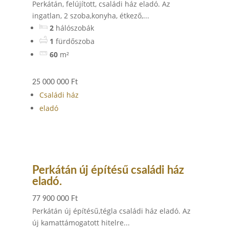
Perkátán, felújított, családi ház eladó. Az
ingatlan, 2 szoba,konyha, étkező,...
2
hálószobák
1
fürdőszoba
60
m²
25 000 000 Ft
Családi ház
eladó
Perkátán új építésű családi ház
eladó.
77 900 000 Ft
Perkátán új építésű,tégla családi ház eladó. Az
új kamattámogatott hitelre...