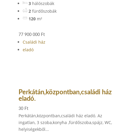
3
hálószobák
2
fürdőszobák
120
m²
77 900 000 Ft
Családi ház
eladó
Perkátán,központban,családi ház
eladó.
30 Ft
Perkátán,központban,családi ház eladó. Az
ingatlan, 3 szoba,konyha ,fürdőszoba,spájz, WC,
helyiségekből...