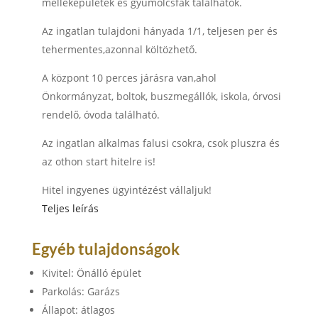
melléképületek és gyümölcsfák találhatók.
Az ingatlan tulajdoni hányada 1/1, teljesen per és
tehermentes,azonnal költözhető.
A központ 10 perces járásra van,ahol
Önkormányzat, boltok, buszmegállók, iskola, órvosi
rendelő, óvoda található.
Az ingatlan alkalmas falusi csokra, csok pluszra és
az othon start hitelre is!
Hitel ingyenes ügyintézést vállaljuk!
Teljes leírás
Egyéb tulajdonságok
Kivitel
:
Önálló épület
Parkolás
:
Garázs
Állapot
:
átlagos